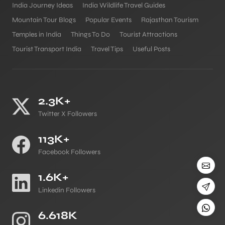
India Journey Ideas
India Wildlife Travel Guides
Mountain Tour Blogs
Popular Events
Rajasthan Tourism
Temples in India
Things To Do
Tourist Attractions
Tourist Transport India
Travel Tips
Useful Posts
2.3K+
Twitter X Followers
113K+
Facebook Followers
1.6K+
Linkedin Followers
6.618K