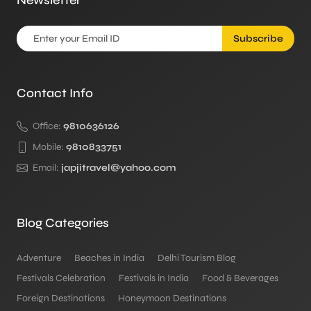
Subscribe
Contact Info
Office:
9810636126
Mobile:
9810833751
Email:
japjitravel@yahoo.com
Blog Categories
Adventure
Beaches in India
Delhi Tourism Blog
Festivals Celebration
Festivals in India
Food & Beverages
Foreign Destinations
Honeymoon Destinations