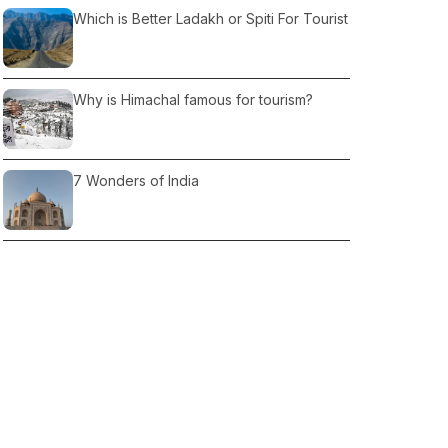
Which is Better Ladakh or Spiti For Tourist
Why is Himachal famous for tourism?
7 Wonders of India
Kerala Announces Caravan Tourism
policy
Lakes in North India
Popular Tourist Places in Scotland