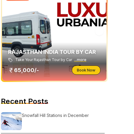
RAJASTHAN INDIA TOUR BY CAR
Take Your Rajasthan Tour by Car
...more
65,000/-
Book Now
Recent Posts
Snowfall Hill Stations in December