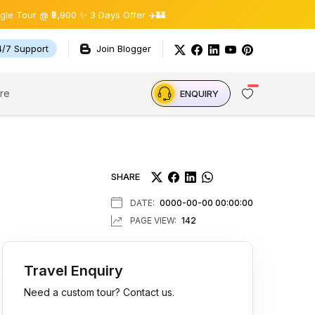
₹9,900 ✨ 3 Days Offer ✈️🏰
4/7 Support
Join Blogger
re
ENQUIRY
SHARE
DATE:
0000-00-00 00:00:00
PAGE VIEW:
142
Travel Enquiry
Need a custom tour? Contact us.