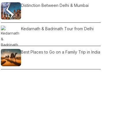
Distinction Between Delhi & Mumbai
Kedarnath & Badrinath Tour from Delhi
Best Places to Go on a Family Trip in India
What Is The Best Time To Visit India?
2021 top North tourist destinations
Indian Railways Extends Services for
Festive Season: Katihar-Amritsar and