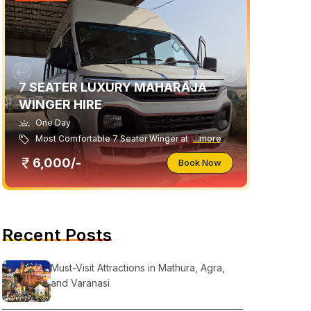
7 SEATER LUXURY MAHARAJA
WINGER HIRE
One Day
Most Comfortable 7 Seater Winger at
...more
6,000/-
Book Now
Recent Posts
Must-Visit Attractions in Mathura, Agra,
and Varanasi