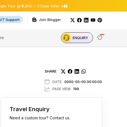
₹9,900 ✨ 3 Days Offer ✈️🏰
4/7 Support
Join Blogger
re
ENQUIRY
SHARE
DATE:
0000-00-00 00:00:00
PAGE VIEW:
199
Travel Enquiry
Need a custom tour? Contact us.